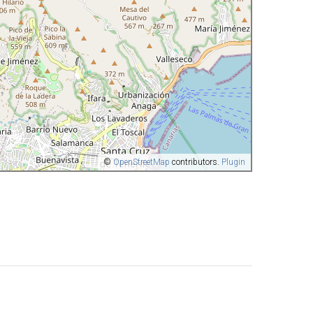
©
OpenStreetMap
contributors.
Plugin