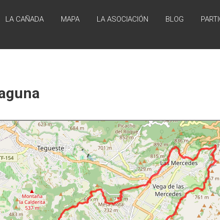
LA CAÑADA
MAPA
LA ASOCIACIÓN
BLOG
PARTI
iación para recuperación de la Cañada y de los caminos tradicionales d
Laguna