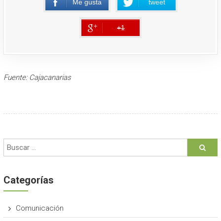
Me gusta
tweet
error
+1
error
Fuente: Cajacanarias
Categorías
Comunicación