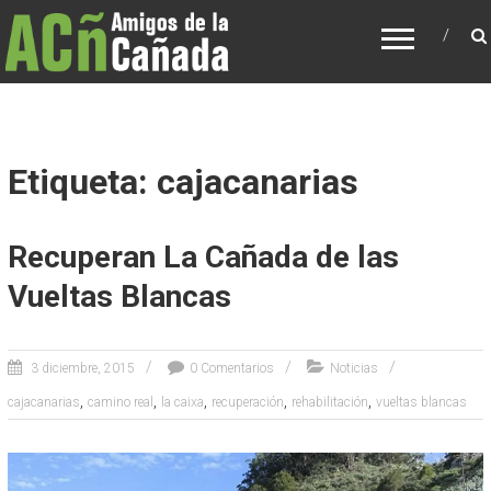
AMIGOS DE LA CAÑADA
Asociación para recuperación de la Cañada y
de los caminos tradicionales de Tenerife
Etiqueta: cajacanarias
Recuperan La Cañada de las
Vueltas Blancas
3 diciembre, 2015
0 Comentarios
Noticias
,
,
,
,
,
cajacanarias
camino real
la caixa
recuperación
rehabilitación
vueltas blancas