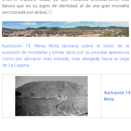
llanura que es su signo de identidad: el de una gran montaña
seccionada por arriba
[21]
.
Ilustración 13. Mesa Mota destaca sobre el resto de la
sucesión de montañas y lomas tanto por su peculiar apariencia
como por ubicarse más entrada, más
alongada
, hacia la vega
de La Laguna.
Ilustración 14
Mota.