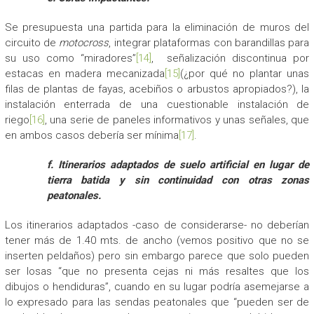
Se presupuesta una partida para la eliminación de muros del
circuito de
motocross
, integrar plataformas con barandillas para
su uso como “miradores”
[14]
, señalización discontinua por
estacas en madera mecanizada
[15]
(¿por qué no plantar unas
filas de plantas de fayas, acebiños o arbustos apropiados?), la
instalación enterrada de una cuestionable instalación de
riego
[16]
, una serie de paneles informativos y unas señales, que
en ambos casos debería ser mínima
[17]
.
f. Itinerarios adaptados de suelo artificial en lugar de
tierra batida y sin continuidad con otras zonas
peatonales.
Los itinerarios adaptados -caso de considerarse- no deberían
tener más de 1.40 mts. de ancho (vemos positivo que no se
inserten peldaños) pero sin embargo parece que solo pueden
ser losas “que no presenta cejas ni más resaltes que los
dibujos o hendiduras”, cuando en su lugar podría asemejarse a
lo expresado para las sendas peatonales que “pueden ser de