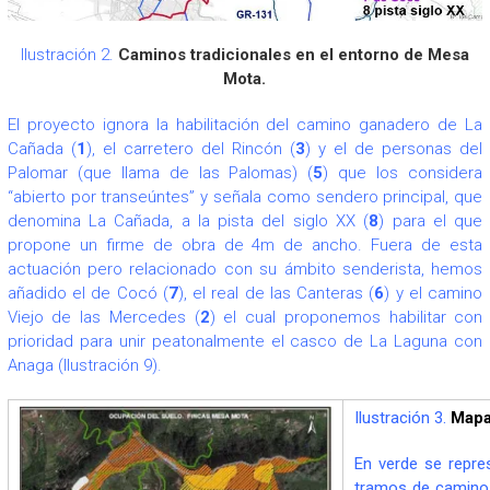
Ilustración 2.
Caminos tradicionales en el entorno de Mesa
Mota.
El proyecto ignora la habilitación del camino ganadero de La
Cañada (
1
), el carretero del Rincón (
3
) y el de personas del
Palomar (que llama de las Palomas) (
5
) que los considera
“abierto por transeúntes” y señala como sendero principal, que
denomina La Cañada, a la pista del siglo XX (
8
) para el que
propone un firme de obra de 4m de ancho. Fuera de esta
actuación pero relacionado con su ámbito senderista, hemos
añadido el de Cocó (
7
), el real de las Canteras (
6
) y el camino
Viejo de las Mercedes (
2
) el cual proponemos habilitar con
prioridad para unir peatonalmente el casco de La Laguna con
Anaga (Ilustración 9).
Ilustración 3.
Mapa 
En verde se repr
tramos de camino