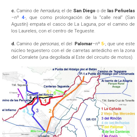
c.
Camino de
herradura
, el de
San Diego
o de
las Peñuelas
–nº
4
-, que como prolongación de la “calle real” (San
Agustín) empata el casco de La Laguna, por el camino de
los Laureles, con el centro de Tegueste.
d.
Camino de
personas
, el del
Palomar
–nº
5
-, que une este
núcleo teguestero con el de carretas antedicho en la zona
del Corralete (una degollada al Este del circuito de motos).