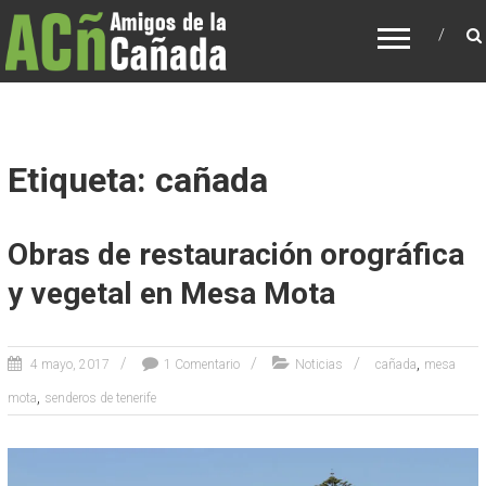
AMIGOS DE LA CAÑADA
Asociación para recuperación de la Cañada y
de los caminos tradicionales de Tenerife
Etiqueta: cañada
Obras de restauración orográfica
y vegetal en Mesa Mota
,
4 mayo, 2017
1 Comentario
Noticias
cañada
mesa
,
mota
senderos de tenerife