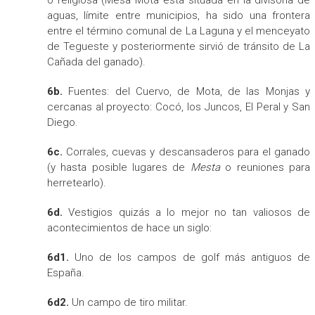
o religiosa (Mesa Mota está situada en la divisoria de
aguas, límite entre municipios, ha sido una frontera
entre el término comunal de La Laguna y el menceyato
de Tegueste y posteriormente sirvió de tránsito de La
Cañada del ganado).
6b.
Fuentes: del Cuervo, de Mota, de las Monjas y
cercanas al proyecto: Cocó, los Juncos, El Peral y San
Diego.
6c.
Corrales, cuevas y descansaderos para el ganado
(y hasta posible lugares de
Mesta
o reuniones para
herretearlo).
6d.
Vestigios quizás a lo mejor no tan valiosos de
acontecimientos de hace un siglo:
6d1.
Uno de los campos de golf más antiguos de
España.
6d2.
Un campo de tiro militar.